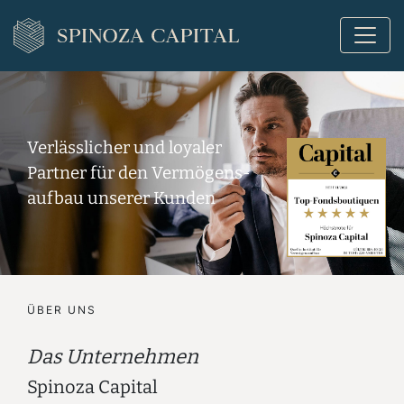
Verlässlicher und loyaler
Partner für den Vermögens-
aufbau unserer Kunden
ÜBER UNS
Das Unternehmen
Spinoza Capital